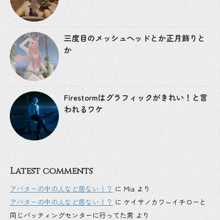
三度目のメッシュヘッドとか正月飾りと
か
Firestormはグラフィックがきれい！と言
われるワケ
Latest comments
アバターの中の人など居ない！？
に
Mia
より
アバターの中の人など居ない！？
に
ケイサノカワ～イチローと
同じバッティングセンターに行ってた男
より