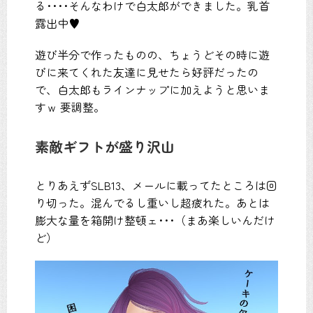
る････そんなわけで白太郎ができました。乳首
露出中
♥
遊び半分で作ったものの、ちょうどその時に遊
びに来てくれた友達に見せたら好評だったの
で、白太郎もラインナップに加えようと思いま
すｗ 要調整。
素敵ギフトが盛り沢山
とりあえずSLB13、メールに載ってたところは回
り切った。混んでるし重いし超疲れた。あとは
膨大な量を箱開け整頓ェ･･･（まあ楽しいんだけ
ど）