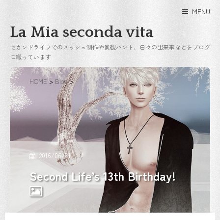
MENU
La Mia seconda vita
セカンドライフでのメッシュ制作や景観ハント、日々の出来事などをブログ
に綴っています
HOME
>
Blog
>
2016/06/24
Second Life’s 13th Birthday!