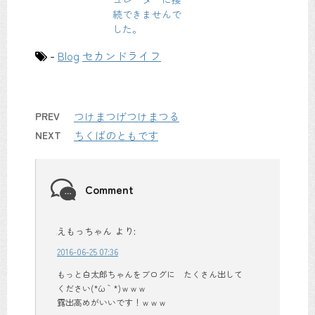
続できませんで
した。
-
Blog
セカンドライフ
PREV
つけまつげつけまつる
NEXT
ちくばのともです
Comment
えもっちゃん
より:
2016-06-25 07:36
もっと白太郎ちゃんをブログに たくさん出して
ください(*´ω｀*)ｗｗｗ
露出高めがいいです！ｗｗｗ