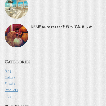
DFS用Auto rezzerを作ってみました
Categories
Blog
Gallery
Private
Products
Tips