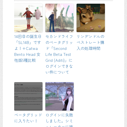
14回目の誕生日
セカンドライフ
リンデンドルの
「SL14B」です
のベータグリッ
ベストレート購
よ！+Catwa
ド「Second
入の処理時間
Bento Head 女
Life Beta Test
性版5種比較
Grid (Aditi)」に
ログインできな
い件について
ベータグリッド
ログインに失敗
に入りたい！
しました。シミ
ュレーターに接