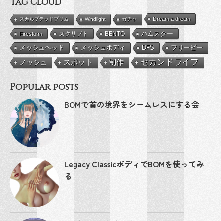
Tag Cloud
Dream a dream
スカルプテッドプリム
Windlight
ガチャ
BENTO
ハムスター
Firestorm
スクリプト
メッシュボディ
DFS
フリービー
メッシュヘッド
セカンドライフ
メッシュ
スポット
制作
Popular posts
BOMで首の境界をシームレスにする会
Legacy ClassicボディでBOMを使ってみ
る