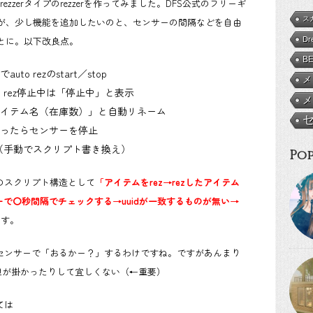
ezzerタイプのrezzerを作ってみました。DFS公式のフリーギ
ス
るのですが、少し機能を追加したいのと、センサーの間隔などを自由
とに。以下改良点。
Dr
B
 rezのstart／stop
メ
 rez停止中は「停止中」と表示
メ
イテム名（在庫数）」と自動リネーム
なったらセンサーを停止
隔（手動でスクリプト書き換え）
Pop
erのスクリプト構造として
「アイテムをrez→rezしたアイテム
ーで〇秒間隔でチェックする→uuidが一致するものが無い→
ます。
にセンサーで「おるかー？」するわけですね。ですがあんまり
担が掛かったりして宜しくない（←重要）
しては