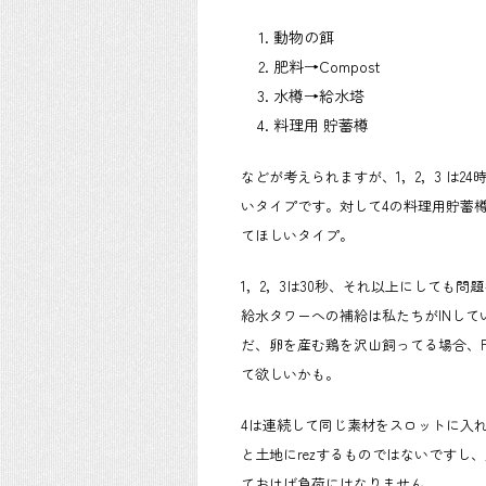
動物の餌
肥料→Compost
水樽→給水塔
料理用 貯蓄樽
などが考えられますが、1，2，3 は
いタイプです。対して4の料理用貯蓄樽
てほしいタイプ。
1，2，3は30秒、それ以上にしても
給水タワーへの補給は私たちがINし
だ、卵を産む鶏を沢山飼ってる場合、F
て欲しいかも。
4は連続して同じ素材をスロットに入
と土地にrezするものではないですし
ておけば負荷にはなりません。