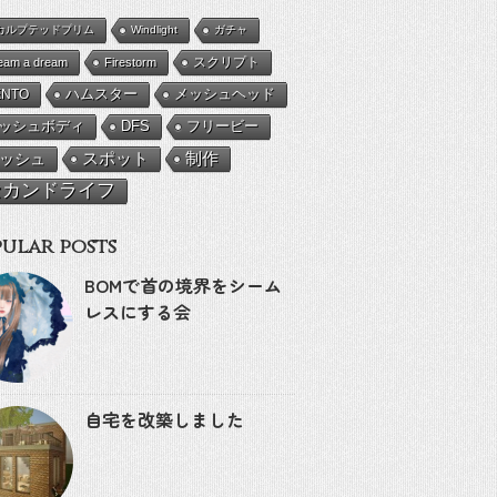
カルプテッドプリム
Windlight
ガチャ
eam a dream
Firestorm
スクリプト
ENTO
ハムスター
メッシュヘッド
ッシュボディ
DFS
フリービー
ッシュ
スポット
制作
セカンドライフ
ular posts
BOMで首の境界をシーム
レスにする会
自宅を改築しました