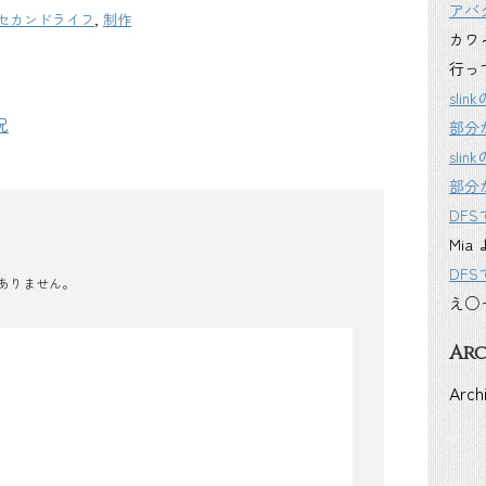
アバ
セカンドライフ
,
制作
カワ
行っ
sl
況
部分
sl
部分
DF
Mia
DF
ありません。
え○
Arc
Arch