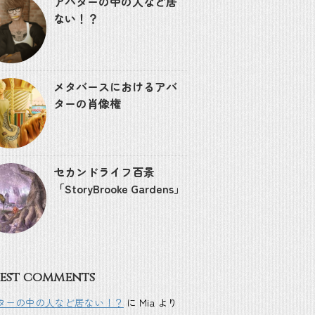
アバターの中の人など居
ない！？
メタバースにおけるアバ
ターの肖像権
セカンドライフ百景
「StoryBrooke Gardens」
est comments
ターの中の人など居ない！？
に
Mia
より