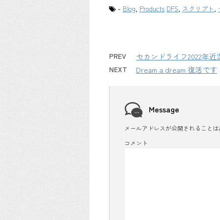
-
Blog
,
Products
DFS
,
スクリプト
,
PREV
セカンドライフ2022年近
NEXT
Dream a dream 復活です
Message
メールアドレスが公開されることは
コメント