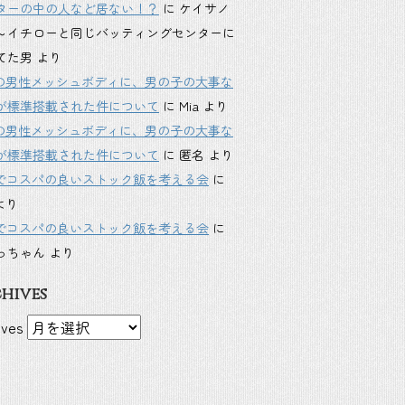
ターの中の人など居ない！？
に
ケイサノ
～イチローと同じバッティングセンターに
てた男
より
inkの男性メッシュボディに、男の子の大事な
が標準搭載された件について
に
Mia
より
inkの男性メッシュボディに、男の子の大事な
が標準搭載された件について
に
匿名
より
Sでコスパの良いストック飯を考える会
に
より
Sでコスパの良いストック飯を考える会
に
っちゃん
より
hives
ives