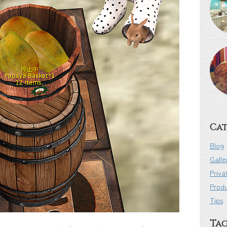
Cat
Blog
Galle
Priva
Prod
Tips
Ta