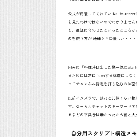
公式が用意してくれているauto-rez
を見たわけではないのでわかりません
と、最短に合わせたといったところか
のを使う方が
地球
SIMに優しい・・
因みに「料理時は出した樽一気にStar
るためには常にlistenする構造に
ってチャンネル指定を打ち込むのは面
以前イタズラで、踏むと30個くらい
す。ローカルチャットのキーワードで自爆
るなどの不具合は無かったから割と大丈
自分用スクリプト構造メモ