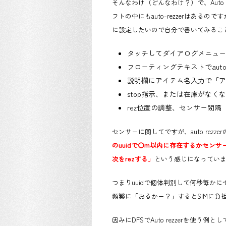
そんなわけ（どんなわけ？）で、Auto r
フトの中にもauto-rezzerはあ
に設定したいので自分で書いてみるこ
タッチしてダイアログメニューでauto
フローティングテキストでauto
説明欄にアイテム名入力で「ア
stop指示、または在庫がなく
rez位置の調整、センサー間
センサーに関してですが、auto rezz
のuuidで〇m以内に存在するかセンサ
次をrezする」
という感じになってい
つまりuuidで個体判別して何秒毎か
頻繁に「おるかー？」するとSIMに負
因みにDFSでAuto rezzerを使う例と