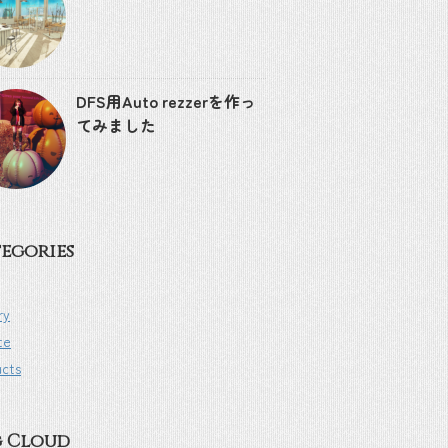
DFS用Auto rezzerを作っ
てみました
egories
ry
te
ucts
g Cloud