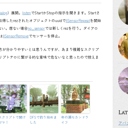
Dialog
）展開。
listen
でStartかStopの指示を聞きます。Startさ
取得したrezされたオブジェクトのuuidで
llSensorRepeat
を開始
ない。居ない場合
no_sensor
では新しくrezを行う。ダイアロ
は
llSensorRemove
でセンサーを停止。
方が分かりやすいとは思うんですが、あまり複雑なスクリプ
リプトテロに繋がる的な意味で危ないなと思ったので控えま
Lat
スクリプトで開け
DFSで釣り始めま
年の瀬セカンドラ
ゴマ！
した
イフ
アバ