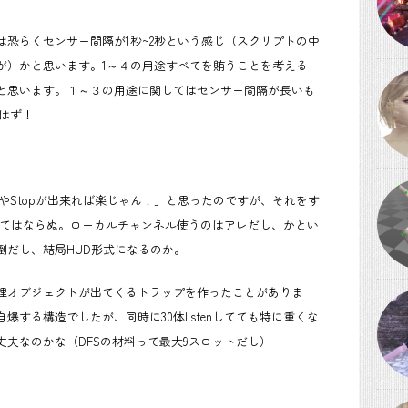
zerは恐らくセンサー間隔が1秒~2秒という感じ（スクリプトの中
が）かと思います。1～４の用途すべてを賄うことを考える
と思います。１～３の用途に関してはセンサー間隔が長いも
・はず！
tやStopが出来れば楽じゃん！」と思ったのですが、それをす
しなくてはならぬ。ローカルチャンネル使うのはアレだし、かとい
倒だし、結局HUD形式になるのか。
物理オブジェクトが出てくるトラップを作ったことがありま
する構造でしたが、同時に30体listenしてても特に重くな
夫なのかな（DFSの材料って最大9スロットだし）