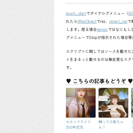
touch_start
でダイアログメニュー（
ll
れたら
llRezObject
でrez、
object_rez
で
します。居る場合
sensor
ではなにもし
グメニューでStopが指示された場合等
スクリプトに関してはソースを載せた
トをまるっと載せるのは無自覚なスク
す。
♥ こちらの記事もどうぞ ♥
セカンドライフ
囀って小鳥ちゃ
2022年近況
ん！