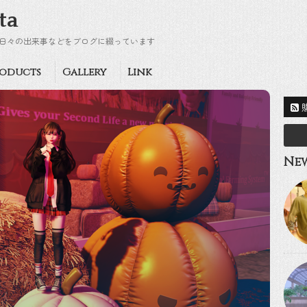
ta
日々の出来事などをブログに綴っています
oducts
Gallery
Link
New