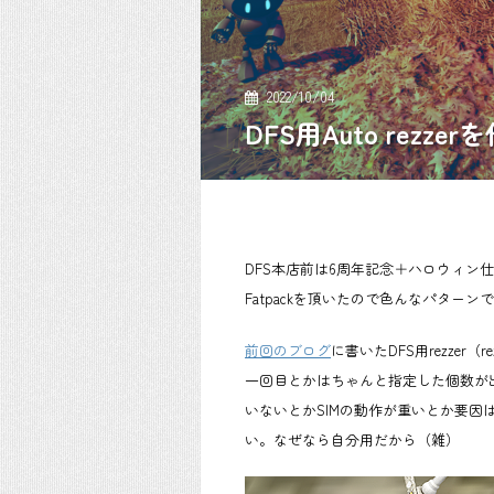
2022/10/04
DFS用Auto rezz
DFS本店前は6周年記念＋ハロウィン
Fatpackを頂いたので色んなパター
前回のブログ
に書いたDFS用rezze
一回目とかはちゃんと指定した個数が
いないとかSIMの動作が重いとか要
い。なぜなら自分用だから（雑）