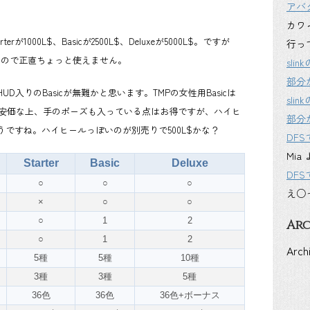
アバ
カワ
1000L$、Basicが2500L$、Deluxeが5000L$。ですが
行っ
てないので正直ちょっと使えません。
sl
部分
入りのBasicが無難かと思います。TMPの女性用Basicは
sl
L$より安価な上、手のポーズも入っている点はお得ですが、ハイヒ
部分
ですね。ハイヒールっぽいのが別売りで500L$かな？
DF
Mia
Starter
Basic
Deluxe
DF
○
○
○
え○
×
○
○
○
1
2
Arc
○
1
2
Arch
5種
5種
10種
3種
3種
5種
36色
36色
36色+ボーナス