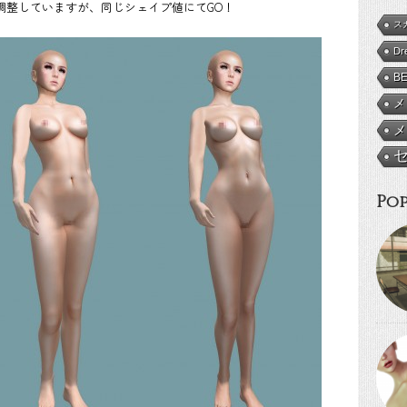
調整していますが、同じシェイプ値にてGO！
ス
Dr
B
メ
メ
Pop