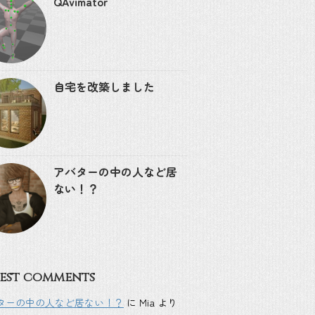
QAvimator
自宅を改築しました
アバターの中の人など居
ない！？
est comments
ターの中の人など居ない！？
に
Mia
より