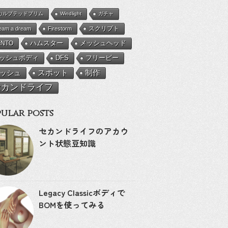
カルプテッドプリム
Windlight
ガチャ
eam a dream
Firestorm
スクリプト
ENTO
ハムスター
メッシュヘッド
ッシュボディ
DFS
フリービー
ッシュ
スポット
制作
セカンドライフ
ular posts
セカンドライフのアカウ
ント状態豆知識
Legacy Classicボディで
BOMを使ってみる