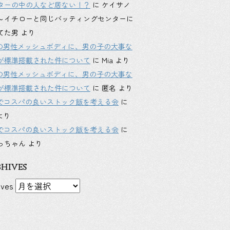
ターの中の人など居ない！？
に
ケイサノ
～イチローと同じバッティングセンターに
てた男
より
inkの男性メッシュボディに、男の子の大事な
が標準搭載された件について
に
Mia
より
inkの男性メッシュボディに、男の子の大事な
が標準搭載された件について
に
匿名
より
Sでコスパの良いストック飯を考える会
に
より
Sでコスパの良いストック飯を考える会
に
っちゃん
より
hives
ives