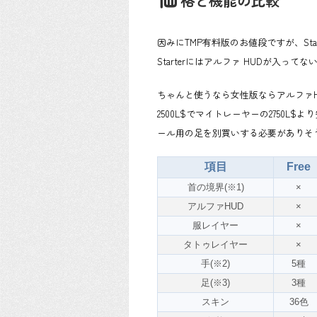
格と機能の比較
因みにTMP有料版のお値段ですが、Starterが
Starterにはアルファ HUDが入っ
ちゃんと使うなら女性版ならアルファHUD
2500L$でマイトレーヤーの2750
ール用の足を別買いする必要がありそう
項目
Free
首の境界(※1)
×
アルファHUD
×
服レイヤー
×
タトゥレイヤー
×
手(※2)
5種
足(※3)
3種
スキン
36色