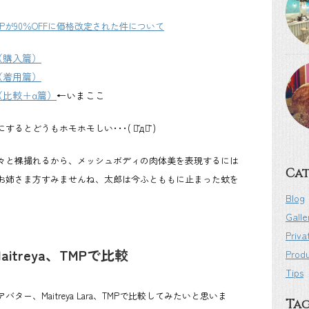
Pが90％OFFに価格改定された件について
（購入篇）
（着用篇）
（比較＋α篇）
←いまここ
するとどうもホモホモしい･･･
( ･᷄д･᷅ )
々と裸撮れるから、メッシュボディの肉体美を表現するには
Cat
お姉さま方すみませんね、太郎は今ふとももに止まった蚊を
Blog
Galle
Priva
treya、TMPで比較
Prod
Tips
ー、Maitreya Lara、TMPで比較してみたいと思いま
Ta