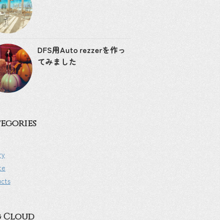
DFS用Auto rezzerを作っ
てみました
egories
ry
te
ucts
g Cloud