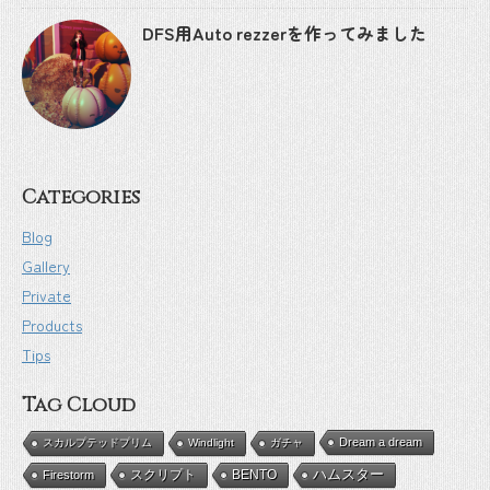
DFS用Auto rezzerを作ってみました
Categories
Blog
Gallery
Private
Products
Tips
Tag Cloud
Dream a dream
スカルプテッドプリム
Windlight
ガチャ
BENTO
ハムスター
Firestorm
スクリプト