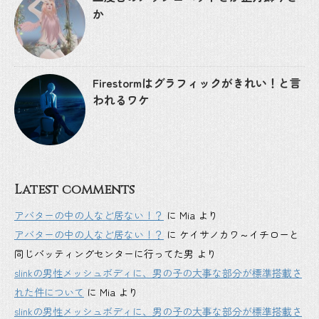
か
Firestormはグラフィックがきれい！と言
われるワケ
Latest comments
アバターの中の人など居ない！？
に
Mia
より
アバターの中の人など居ない！？
に
ケイサノカワ～イチローと
同じバッティングセンターに行ってた男
より
slinkの男性メッシュボディに、男の子の大事な部分が標準搭載さ
れた件について
に
Mia
より
slinkの男性メッシュボディに、男の子の大事な部分が標準搭載さ