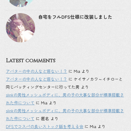
自宅をフルDFS仕様に改装しました
Latest comments
アバターの中の人など居ない！？
に
Mia
より
アバターの中の人など居ない！？
に
ケイサノカワ～イチローと
同じバッティングセンターに行ってた男
より
slinkの男性メッシュボディに、男の子の大事な部分が標準搭載さ
れた件について
に
Mia
より
slinkの男性メッシュボディに、男の子の大事な部分が標準搭載さ
れた件について
に
匿名
より
DFSでコスパの良いストック飯を考える会
に
Mia
より