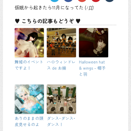
仮眠から起きたら11月になってた (ﾉД`)
♥ こちらの記事もどうぞ ♥
舞姫のイベント
ハロウィンドレ
Halloween hat
ですよ！
ス de お揃
& wings – 帽子
と羽
ありのままの頭
ダンス･ダンス･
皮見せるのよ
ダンス！