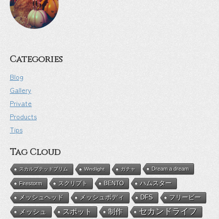
Categories
Blog
Gallery
Private
Products
Tips
Tag Cloud
Dream a dream
スカルプテッドプリム
Windlight
ガチャ
BENTO
ハムスター
Firestorm
スクリプト
メッシュボディ
DFS
フリービー
メッシュヘッド
セカンドライフ
メッシュ
スポット
制作