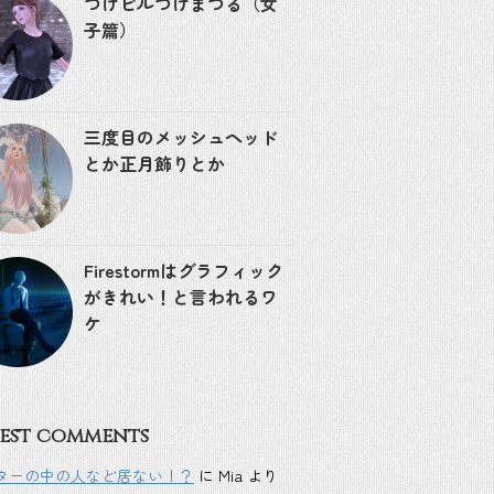
つけビルつけまつる（女
子篇）
三度目のメッシュヘッド
とか正月飾りとか
Firestormはグラフィック
がきれい！と言われるワ
ケ
est comments
ターの中の人など居ない！？
に
Mia
より