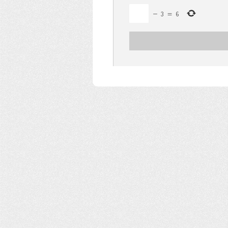
−
3
=
6