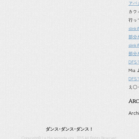
アバ
カワ
行っ
sl
部分
sl
部分
DF
Mia
DF
え○
Arc
Arch
ダンス･ダンス･ダンス！
Copyright© La Mia seconda vita , 2015 All Rights Reserved.