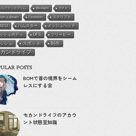
カルプテッドプリム
Windlight
ガチャ
eam a dream
Firestorm
スクリプト
ENTO
ハムスター
メッシュヘッド
ッシュボディ
DFS
フリービー
ッシュ
スポット
制作
セカンドライフ
ular posts
BOMで首の境界をシーム
レスにする会
セカンドライフのアカウ
ント状態豆知識