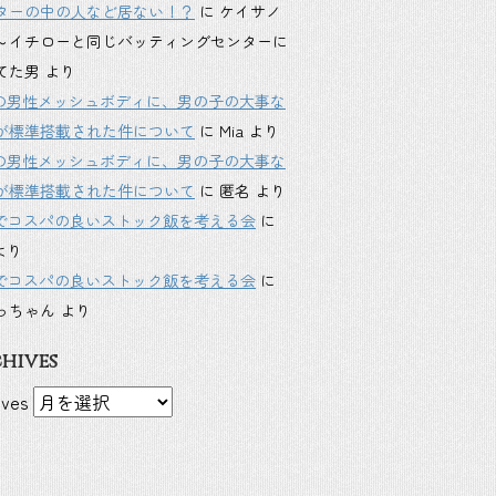
ターの中の人など居ない！？
に
ケイサノ
～イチローと同じバッティングセンターに
てた男
より
inkの男性メッシュボディに、男の子の大事な
が標準搭載された件について
に
Mia
より
inkの男性メッシュボディに、男の子の大事な
が標準搭載された件について
に
匿名
より
Sでコスパの良いストック飯を考える会
に
より
Sでコスパの良いストック飯を考える会
に
っちゃん
より
hives
ives