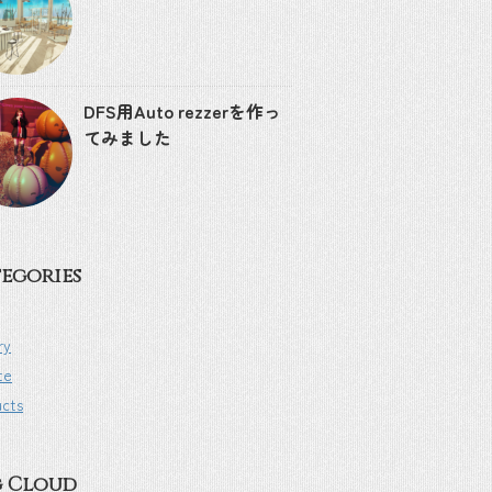
DFS用Auto rezzerを作っ
てみました
egories
ry
te
ucts
g Cloud