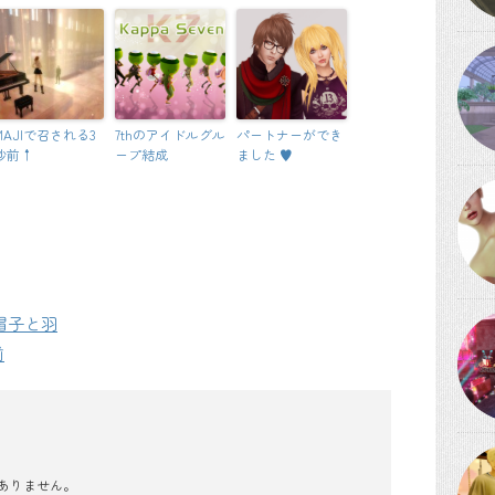
MAJIで召される3
7thのアイドルグル
パートナーができ
秒前↑
ープ結成
ました ♥
 - 帽子と羽
揃
ありません。