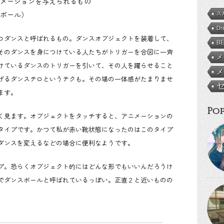
メーションを与えられるもの
ボール）
ス
Dr
ロダンスと呼ばれるもの。ダンスオブジェクトを装着して、
B
そのダンスを身につけている人たちがトリガーを合図に一斉
メ
けているダンスのトリガーを引いて、その人を躍らせること
メ
げるダンステロというテクも。その場の一体感がたまりませ
ます。
Pop
く見ます。オブジェクトをタッチすると、アニメーションの
タイプです。かつて私が赤い靴状態になったのはこのタイプ
ダンスを変えるなどの場合に便利なようです。
プ。恐らくオブジェクト的にはどんな形でもいいんだろうけ
でダンスボールと呼ばれているっぽい。正直２と近いものの