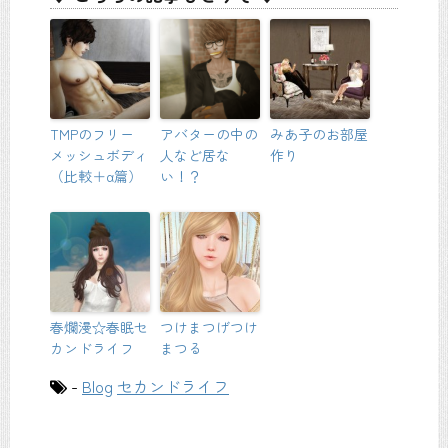
TMPのフリー
アバターの中の
みあ子のお部屋
メッシュボディ
人など居な
作り
（比較＋α篇）
い！？
春爛漫☆春眠セ
つけまつげつけ
カンドライフ
まつる
-
Blog
セカンドライフ