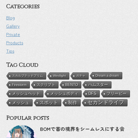
Categories
Blog
Gallery
Private
Products
Tips
Tag Cloud
Dream a dream
スカルプテッドプリム
Windlight
ガチャ
BENTO
ハムスター
Firestorm
スクリプト
メッシュボディ
DFS
フリービー
メッシュヘッド
セカンドライフ
メッシュ
スポット
制作
Popular posts
BOMで首の境界をシームレスにする会