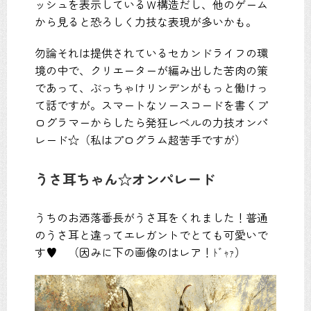
ッシュを表示しているＷ構造だし、他のゲーム
から見ると恐ろしく力技な表現が多いかも。
勿論それは提供されているセカンドライフの環
境の中で、クリエーターが編み出した苦肉の策
であって、ぶっちゃけリンデンがもっと働けっ
て話ですが。スマートなソースコードを書くプ
ログラマーからしたら発狂レベルの力技オンパ
レード☆（私はプログラム超苦手ですが）
うさ耳ちゃん☆オンパレード
うちのお洒落番長がうさ耳をくれました！普通
のうさ耳と違ってエレガントでとても可愛いで
す♥ （因みに下の画像のはレア！ﾄﾞｬｧ）