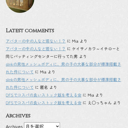
Latest comments
アバターの中の人など居ない！？
に
Mia
より
アバターの中の人など居ない！？
に
ケイサノカワ～イチローと
同じバッティングセンターに行ってた男
より
slinkの男性メッシュボディに、男の子の大事な部分が標準搭載さ
れた件について
に
Mia
より
slinkの男性メッシュボディに、男の子の大事な部分が標準搭載さ
れた件について
に
匿名
より
DFSでコスパの良いストック飯を考える会
に
Mia
より
DFSでコスパの良いストック飯を考える会
に
え○っちゃん
より
Archives
Archives