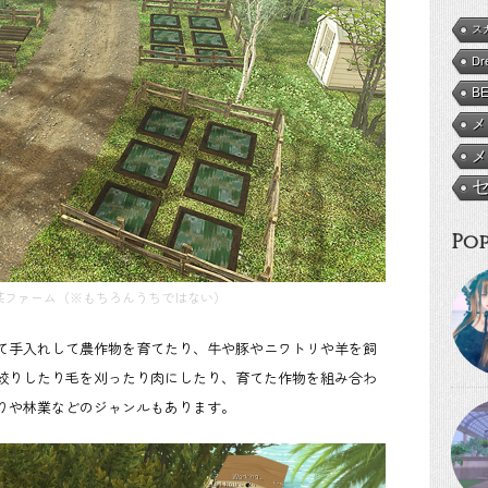
ス
Dr
B
メ
メ
Pop
某ファーム（※もちろんうちではない）
て手入れして農作物を育てたり、牛や豚やニワトリや羊を飼
絞りしたり毛を刈ったり肉にしたり、育てた作物を組み合わ
りや林業などのジャンルもあります。