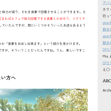
アバ
カワ
と体力が減り、それを食事で回復させることができます。カ
行っ
が広まればカフェで体力回復できる食事とか出せて、リアリテ
sl
していたんですが、既にいくつかそういったお店もあるよう
部分
sl
部分
くつか「食事をお出し出来ます」という紹介を見かけます。
DF
んですが、そういうことだったんですね。うん、楽しいですこ
Mia
DF
え○
たい方へ
Arc
Arch