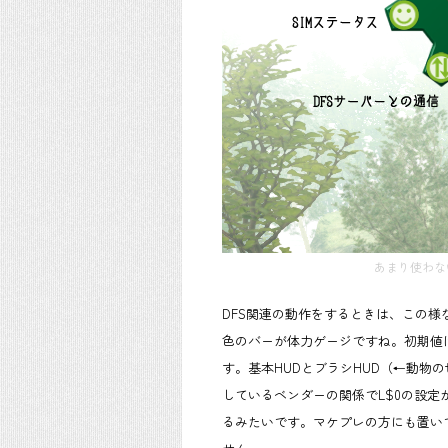
あまり使わな
DFS関連の動作をするときは、この様
色のバーが体力ゲージですね。初期値は
す。基本HUDとブラシHUD（←動物
しているベンダーの関係でL$0の設定
るみたいです。マケプレの方にも置い