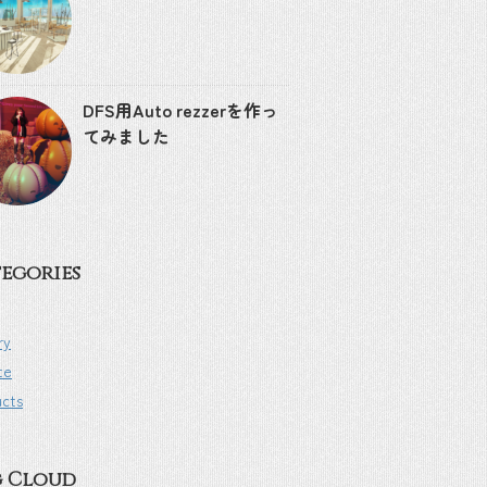
DFS用Auto rezzerを作っ
てみました
egories
ry
te
ucts
g Cloud