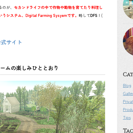
るのが、
セカンドライフの中で作物や動物を育てたり料理し
ム、Digital Farming Sysyemです。
略して
DFS
！(
yem公式サイト
ームの楽しみひととおり
Cat
Blog
Galle
Priva
Prod
Tips
Ta