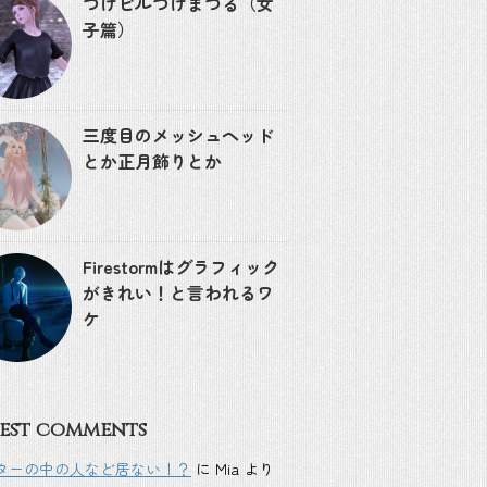
つけビルつけまつる（女
子篇）
三度目のメッシュヘッド
とか正月飾りとか
Firestormはグラフィック
がきれい！と言われるワ
ケ
est comments
ターの中の人など居ない！？
に
Mia
より