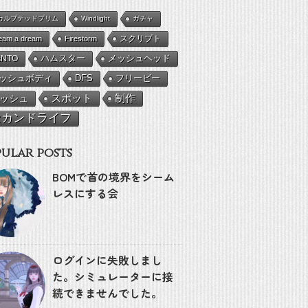
カルプテッドプリム
Windlight
ガチャ
eam a dream
Firestorm
スクリプト
ENTO
ハムスター
メッシュヘッド
ッシュボディ
DFS
フリービー
ッシュ
スポット
制作
セカンドライフ
ular posts
BOMで首の境界をシーム
レスにする会
ログインに失敗しまし
た。シミュレーターに接
続できませんでした。