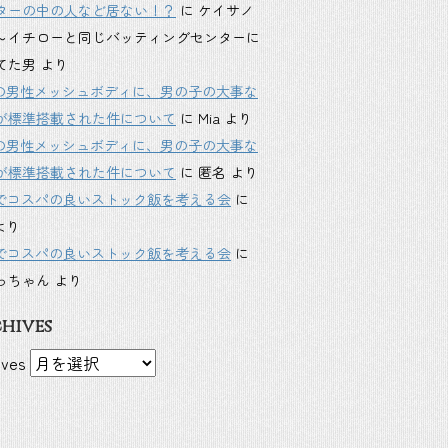
ターの中の人など居ない！？
に
ケイサノ
～イチローと同じバッティングセンターに
てた男
より
inkの男性メッシュボディに、男の子の大事な
が標準搭載された件について
に
Mia
より
inkの男性メッシュボディに、男の子の大事な
が標準搭載された件について
に
匿名
より
Sでコスパの良いストック飯を考える会
に
より
Sでコスパの良いストック飯を考える会
に
っちゃん
より
hives
ives